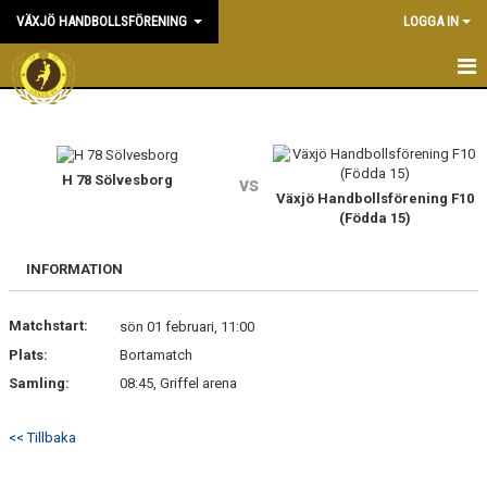
VÄXJÖ HANDBOLLSFÖRENING
LOGGA IN
HEM
NYHETER
H 78 Sölvesborg
vs
Växjö Handbollsförening F10
OM KLUBBEN
(Födda 15)
KONTAKT & KANSLI
INFORMATION
KALENDER
Matchstart:
sön 01 februari, 11:00
DOKUMENT
Plats:
Bortamatch
Samling:
08:45, Griffel arena
VÅRA LAG
<< Tillbaka
MATCHER