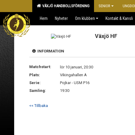
VÄXJÖ HANDBOLLSFÖRENING
SENIOR
UNGDO
Hem
Nyheter
Om klubben
Kontakt & Kansli
Växjö HF
INFORMATION
Matchstart:
lör 10 januari, 20:30
Plats:
Vikingahallen A
Serie:
Pojkar - USM P16
Samling:
19:30
<< Tillbaka