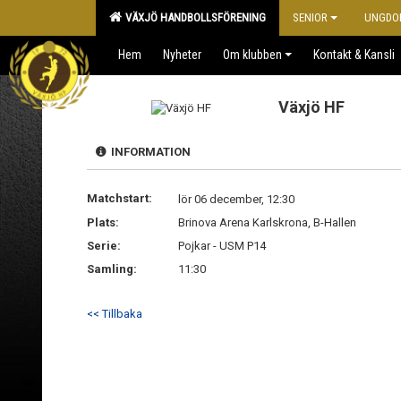
VÄXJÖ HANDBOLLSFÖRENING
SENIOR
UNGDO
Hem
Nyheter
Om klubben
Kontakt & Kansli
Växjö HF
INFORMATION
Matchstart:
lör 06 december, 12:30
Plats:
Brinova Arena Karlskrona, B-Hallen
Serie:
Pojkar - USM P14
Samling:
11:30
<< Tillbaka