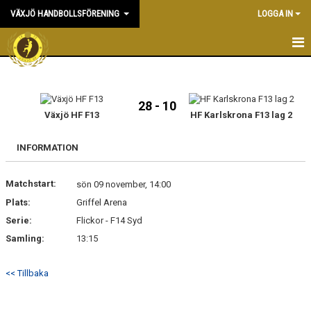
VÄXJÖ HANDBOLLSFÖRENING
LOGGA IN
HEM
NYHETER
28 - 10
Växjö HF F13
HF Karlskrona F13 lag 2
OM KLUBBEN
INFORMATION
KONTAKT & KANSLI
Matchstart:
sön 09 november, 14:00
KALENDER
Plats:
Griffel Arena
Serie:
DOKUMENT
Flickor - F14 Syd
Samling:
13:15
VÅRA LAG
<< Tillbaka
MATCHER