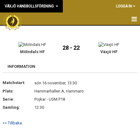
VÄXJÖ HANDBOLLSFÖRENING
LOGGA IN
HEM
NYHETER
28 - 22
Mölndals HF
Växjö HF
OM KLUBBEN
INFORMATION
KONTAKT & KANSLI
Matchstart:
sön 16 november, 13:30
KALENDER
Plats:
Hammarhallen A, Hammarö
Serie:
DOKUMENT
Pojkar - USM P18
Samling:
12:30
VÅRA LAG
<< Tillbaka
MATCHER