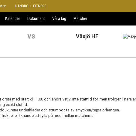
M
HANDBOLL FITNESS
Kalender
Dokument
Våra lag
Matcher
vs
Växjö HF
sta med start kl 11.00 och andra vet vi inte starttid för, men troligen i nära ans
ng exakt sluttid.
ndduk, rena underkläder och strumpor, ta av smycken/tejpa örhängen.
 frukt eller liknande att fylla på med mellan matcherna.