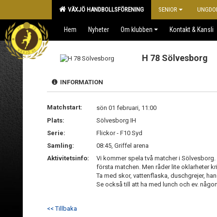
VÄXJÖ HANDBOLLSFÖRENING
SENIOR
UNGDO
Hem
Nyheter
Om klubben
Kontakt & Kansli
H 78 Sölvesborg
INFORMATION
Matchstart:
sön 01 februari, 11:00
Plats:
Sölvesborg IH
Serie:
Flickor - F10 Syd
Samling:
08:45, Griffel arena
Aktivitetsinfo:
Vi kommer spela två matcher i Sölvesborg. För
första matchen. Men råder lite oklarheter kri
Ta med skor, vattenflaska, duschgrejer, ha
Se också till att ha med lunch och ev. någon
<< Tillbaka