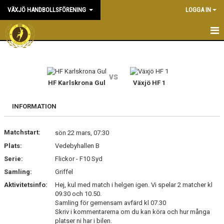
VÄXJÖ HANDBOLLSFÖRENING
LOGGA IN
HEM
NYHETER
vs
HF Karlskrona Gul
Växjö HF 1
OM KLUBBEN
INFORMATION
KONTAKT & KANSLI
Matchstart:
sön 22 mars, 07:30
KALENDER
Plats:
Vedebyhallen B
Serie:
DOKUMENT
Flickor - F10 Syd
Samling:
Griffel
VÅRA LAG
Aktivitetsinfo:
Hej, kul med match i helgen igen. Vi spelar 2 matcher kl
09.30 och 10.50.
MATCHER
Samling för gemensam avfärd kl 07.30
Skriv i kommentarerna om du kan köra och hur många
platser ni har i bilen.