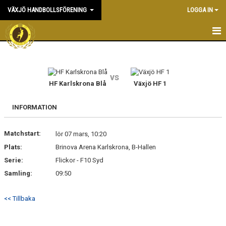
VÄXJÖ HANDBOLLSFÖRENING
LOGGA IN
HEM
NYHETER
vs
HF Karlskrona Blå
Växjö HF 1
OM KLUBBEN
INFORMATION
KONTAKT & KANSLI
Matchstart:
lör 07 mars, 10:20
KALENDER
Plats:
Brinova Arena Karlskrona, B-Hallen
Serie:
DOKUMENT
Flickor - F10 Syd
Samling:
09:50
VÅRA LAG
<< Tillbaka
MATCHER