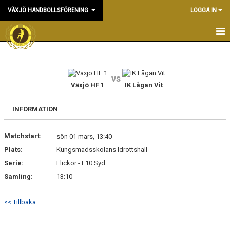
VÄXJÖ HANDBOLLSFÖRENING
LOGGA IN
HEM
NYHETER
vs
Växjö HF 1
IK Lågan Vit
OM KLUBBEN
INFORMATION
KONTAKT & KANSLI
Matchstart:
sön 01 mars, 13:40
KALENDER
Plats:
Kungsmadsskolans Idrottshall
Serie:
DOKUMENT
Flickor - F10 Syd
Samling:
13:10
VÅRA LAG
<< Tillbaka
MATCHER