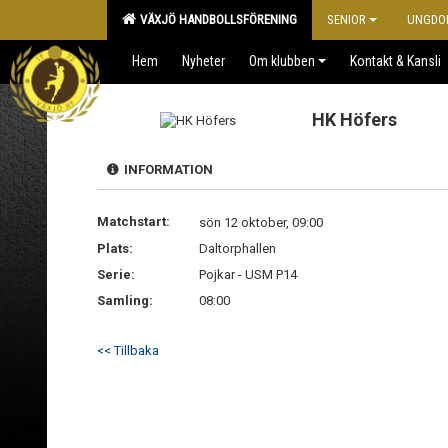
VÄXJÖ HANDBOLLSFÖRENING
SENIOR
UNGDO
Hem
Nyheter
Om klubben
Kontakt & Kansli
HK Höfers
INFORMATION
Matchstart:
sön 12 oktober, 09:00
Plats:
Daltorphallen
Serie:
Pojkar - USM P14
Samling:
08:00
<< Tillbaka