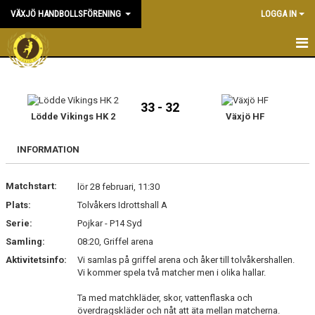
VÄXJÖ HANDBOLLSFÖRENING
LOGGA IN
HEM
NYHETER
33 - 32
Lödde Vikings HK 2
Växjö HF
OM KLUBBEN
INFORMATION
KONTAKT & KANSLI
Matchstart:
lör 28 februari, 11:30
KALENDER
Plats:
Tolvåkers Idrottshall A
Serie:
DOKUMENT
Pojkar - P14 Syd
Samling:
08:20, Griffel arena
VÅRA LAG
Aktivitetsinfo:
Vi samlas på griffel arena och åker till tolvåkershallen.
Vi kommer spela två matcher men i olika hallar.
MATCHER
Ta med matchkläder, skor, vattenflaska och
överdragskläder och nåt att äta mellan matcherna.