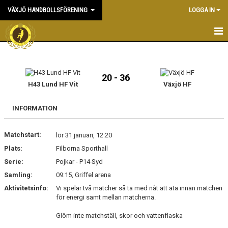
VÄXJÖ HANDBOLLSFÖRENING
LOGGA IN
HEM
NYHETER
20 - 36
H43 Lund HF Vit
Växjö HF
OM KLUBBEN
INFORMATION
KONTAKT & KANSLI
Matchstart:
lör 31 januari, 12:20
KALENDER
Plats:
Filborna Sporthall
Serie:
DOKUMENT
Pojkar - P14 Syd
Samling:
09:15, Griffel arena
VÅRA LAG
Aktivitetsinfo:
Vi spelar två matcher så ta med nåt att äta innan matchen
för energi samt mellan matcherna.
MATCHER
Glöm inte matchställ, skor och vattenflaska