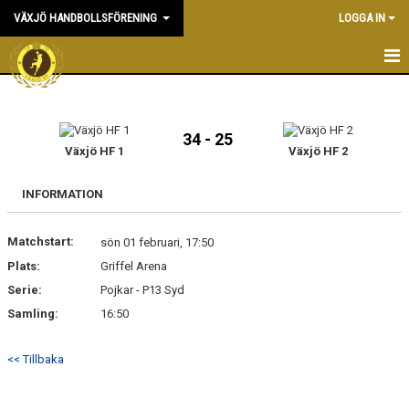
VÄXJÖ HANDBOLLSFÖRENING
LOGGA IN
HEM
NYHETER
34 - 25
Växjö HF 1
Växjö HF 2
OM KLUBBEN
INFORMATION
KONTAKT & KANSLI
Matchstart:
sön 01 februari, 17:50
KALENDER
Plats:
Griffel Arena
Serie:
DOKUMENT
Pojkar - P13 Syd
Samling:
16:50
VÅRA LAG
<< Tillbaka
MATCHER