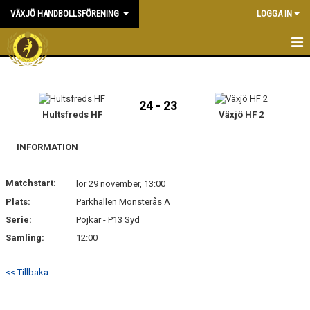
VÄXJÖ HANDBOLLSFÖRENING
LOGGA IN
HEM
NYHETER
24 - 23
Hultsfreds HF
Växjö HF 2
OM KLUBBEN
INFORMATION
KONTAKT & KANSLI
Matchstart:
lör 29 november, 13:00
KALENDER
Plats:
Parkhallen Mönsterås A
Serie:
DOKUMENT
Pojkar - P13 Syd
Samling:
12:00
VÅRA LAG
<< Tillbaka
MATCHER