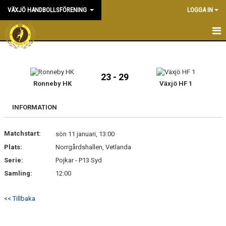
VÄXJÖ HANDBOLLSFÖRENING
LOGGA IN
HEM
NYHETER
23 - 29
Ronneby HK
Växjö HF 1
OM KLUBBEN
INFORMATION
KONTAKT & KANSLI
Matchstart:
sön 11 januari, 13:00
KALENDER
Plats:
Norrgårdshallen, Vetlanda
Serie:
DOKUMENT
Pojkar - P13 Syd
Samling:
12:00
VÅRA LAG
<< Tillbaka
MATCHER