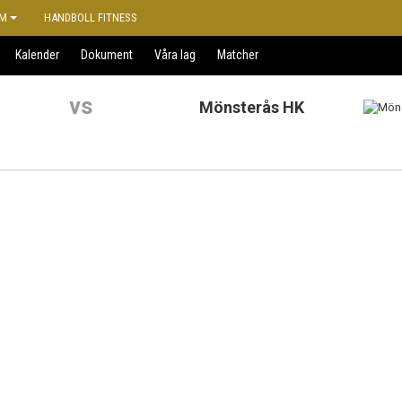
M
HANDBOLL FITNESS
Kalender
Dokument
Våra lag
Matcher
vs
Mönsterås HK