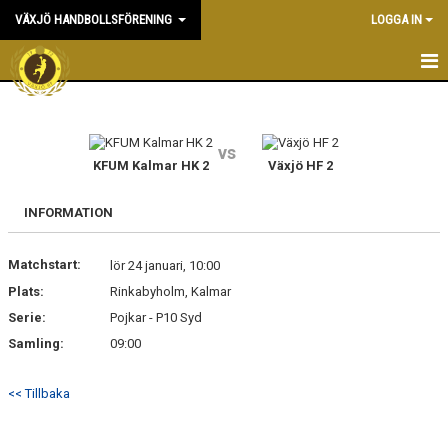
VÄXJÖ HANDBOLLSFÖRENING
LOGGA IN
HEM
NYHETER
vs
KFUM Kalmar HK 2
Växjö HF 2
OM KLUBBEN
INFORMATION
KONTAKT & KANSLI
Matchstart:
lör 24 januari, 10:00
KALENDER
Plats:
Rinkabyholm, Kalmar
Serie:
DOKUMENT
Pojkar - P10 Syd
Samling:
09:00
VÅRA LAG
<< Tillbaka
MATCHER