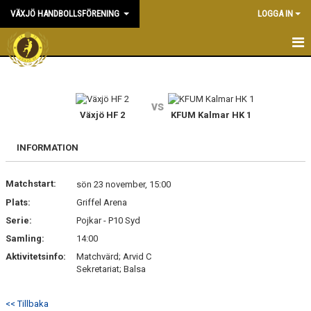
VÄXJÖ HANDBOLLSFÖRENING
LOGGA IN
HEM
NYHETER
vs
Växjö HF 2
KFUM Kalmar HK 1
OM KLUBBEN
INFORMATION
KONTAKT & KANSLI
Matchstart:
sön 23 november, 15:00
KALENDER
Plats:
Griffel Arena
Serie:
DOKUMENT
Pojkar - P10 Syd
Samling:
14:00
VÅRA LAG
Aktivitetsinfo:
Matchvärd; Arvid C
Sekretariat; Balsa
MATCHER
<< Tillbaka