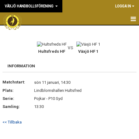
VÄXJÖ HANDBOLLSFÖRENING
LOGGA IN
HEM
NYHETER
vs
Hultsfreds HF
Växjö HF 1
OM KLUBBEN
INFORMATION
KONTAKT & KANSLI
Matchstart:
sön 11 januari, 14:30
KALENDER
Plats:
Lindblomshallen Hultsfred
Serie:
DOKUMENT
Pojkar - P10 Syd
Samling:
13:30
VÅRA LAG
<< Tillbaka
MATCHER