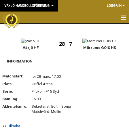
VÄXJÖ HANDBOLLSFÖRENING
LOGGA IN
HEM
NYHETER
28 - 7
Växjö HF
Mörrums GOIS HK
OM KLUBBEN
INFORMATION
KONTAKT & KANSLI
Matchstart:
lör 28 mars, 17:00
KALENDER
Plats:
Griffel Arena
Serie:
DOKUMENT
Flickor - F15 Syd
Samling:
16:00
VÅRA LAG
Aktivitetsinfo:
Sekretariat: Edith, Sonja
Matchvärd: Mollie
MATCHER
<< Tillbaka