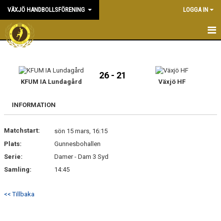
VÄXJÖ HANDBOLLSFÖRENING
LOGGA IN
HEM
NYHETER
26 - 21
KFUM IA Lundagård
Växjö HF
OM KLUBBEN
INFORMATION
KONTAKT & KANSLI
Matchstart:
sön 15 mars, 16:15
KALENDER
Plats:
Gunnesbohallen
Serie:
DOKUMENT
Damer - Dam 3 Syd
Samling:
14:45
VÅRA LAG
<< Tillbaka
MATCHER