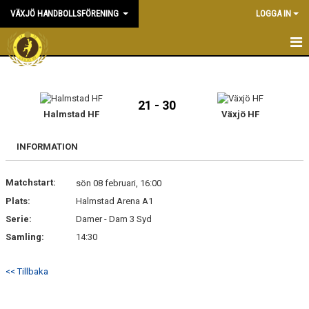
VÄXJÖ HANDBOLLSFÖRENING
LOGGA IN
HEM
NYHETER
21 - 30
Halmstad HF
Växjö HF
OM KLUBBEN
INFORMATION
KONTAKT & KANSLI
Matchstart:
sön 08 februari, 16:00
KALENDER
Plats:
Halmstad Arena A1
Serie:
DOKUMENT
Damer - Dam 3 Syd
Samling:
14:30
VÅRA LAG
<< Tillbaka
MATCHER