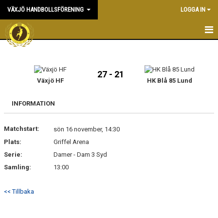
VÄXJÖ HANDBOLLSFÖRENING
LOGGA IN
HEM
NYHETER
27 - 21
Växjö HF
HK Blå 85 Lund
OM KLUBBEN
INFORMATION
KONTAKT & KANSLI
Matchstart:
sön 16 november, 14:30
KALENDER
Plats:
Griffel Arena
Serie:
DOKUMENT
Damer - Dam 3 Syd
Samling:
13:00
VÅRA LAG
<< Tillbaka
MATCHER