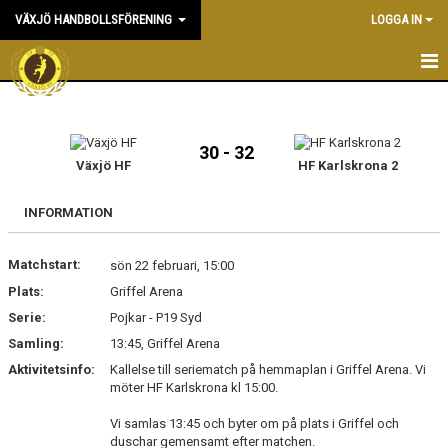
VÄXJÖ HANDBOLLSFÖRENING
LOGGA IN
HEM
NYHETER
30 - 32
Växjö HF
HF Karlskrona 2
OM KLUBBEN
INFORMATION
KONTAKT & KANSLI
Matchstart:
sön 22 februari, 15:00
KALENDER
Plats:
Griffel Arena
Serie:
DOKUMENT
Pojkar - P19 Syd
Samling:
13:45, Griffel Arena
VÅRA LAG
Aktivitetsinfo:
Kallelse till seriematch på hemmaplan i Griffel Arena. Vi
möter HF Karlskrona kl 15:00.
MATCHER
Vi samlas 13:45 och byter om på plats i Griffel och
duschar gemensamt efter matchen.