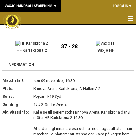
VÄXJÖ HANDBOLLSFÖRENING
LOGGA IN
HEM
NYHETER
37 - 28
HF Karlskrona 2
Växjö HF
OM KLUBBEN
INFORMATION
KONTAKT & KANSLI
Matchstart:
sön 09 november, 16:30
KALENDER
Plats:
Brinova Arena Karlskrona, A-Hallen A2
Serie:
DOKUMENT
Pojkar - P19 Syd
Samling:
13:30, Griffel Arena
VÅRA LAG
Aktivitetsinfo:
Kallelse till seriematch i Brinova Arena, Karlskrona där vi
möter HF Karlskrona 2 16:30.
MATCHER
Ät ordentligt innan avresa och ta med något att äta innan
matchen. Vi planerar att stanna och käka på vägen hem.