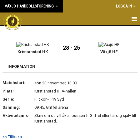
VÄXJÖ HANDBOLLSFÖRENING
LOGGA IN
HEM
NYHETER
28 - 25
Kristianstad HK
Växjö HF
OM KLUBBEN
INFORMATION
KONTAKT & KANSLI
Matchstart:
sön 23 november, 13:00
KALENDER
Plats:
Kristianstad IH A-hallen
Serie:
DOKUMENT
Flickor - F19 Syd
Samling:
09:45, Griffel arena
VÅRA LAG
Aktivitetsinfo:
Skriv om du vill åka i bussen fr Griffel eller tar dig själv till
Kristianstad.
MATCHER
<< Tillbaka