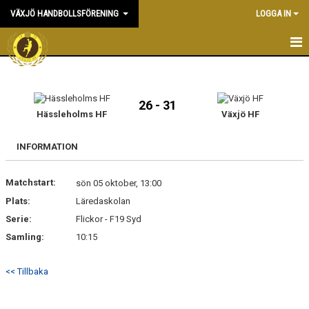
VÄXJÖ HANDBOLLSFÖRENING
LOGGA IN
HEM
NYHETER
26 - 31
Hässleholms HF
Växjö HF
OM KLUBBEN
INFORMATION
KONTAKT & KANSLI
Matchstart:
sön 05 oktober, 13:00
KALENDER
Plats:
Läredaskolan
Serie:
DOKUMENT
Flickor - F19 Syd
Samling:
10:15
VÅRA LAG
<< Tillbaka
MATCHER