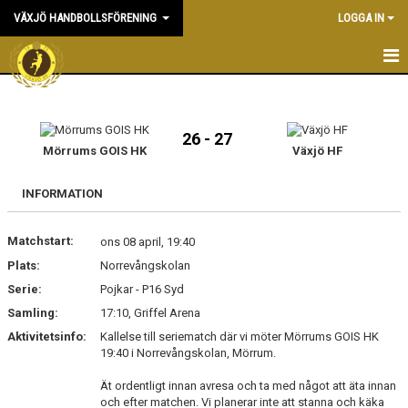
VÄXJÖ HANDBOLLSFÖRENING
LOGGA IN
HEM
NYHETER
26 - 27
Mörrums GOIS HK
Växjö HF
OM KLUBBEN
INFORMATION
KONTAKT & KANSLI
Matchstart:
ons 08 april, 19:40
KALENDER
Plats:
Norrevångskolan
Serie:
DOKUMENT
Pojkar - P16 Syd
Samling:
17:10, Griffel Arena
VÅRA LAG
Aktivitetsinfo:
Kallelse till seriematch där vi möter Mörrums GOIS HK
19:40 i Norrevångskolan, Mörrum.
MATCHER
Ät ordentligt innan avresa och ta med något att äta innan
och efter matchen. Vi planerar inte att stanna och käka