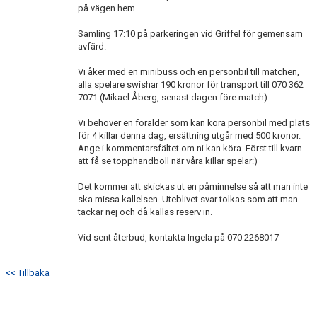
på vägen hem.
Samling 17:10 på parkeringen vid Griffel för gemensam
avfärd.
Vi åker med en minibuss och en personbil till matchen,
alla spelare swishar 190 kronor för transport till 070 362
7071 (Mikael Åberg, senast dagen före match)
Vi behöver en förälder som kan köra personbil med plats
för 4 killar denna dag, ersättning utgår med 500 kronor.
Ange i kommentarsfältet om ni kan köra. Först till kvarn
att få se topphandboll när våra killar spelar:)
Det kommer att skickas ut en påminnelse så att man inte
ska missa kallelsen. Uteblivet svar tolkas som att man
tackar nej och då kallas reserv in.
Vid sent återbud, kontakta Ingela på 070 2268017
<< Tillbaka