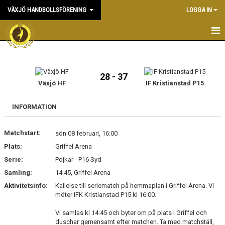
VÄXJÖ HANDBOLLSFÖRENING
LOGGA IN
HEM
NYHETER
28 - 37
Växjö HF
IF Kristianstad P15
OM KLUBBEN
INFORMATION
KONTAKT & KANSLI
Matchstart:
sön 08 februari, 16:00
KALENDER
Plats:
Griffel Arena
Serie:
DOKUMENT
Pojkar - P16 Syd
Samling:
14:45, Griffel Arena
VÅRA LAG
Aktivitetsinfo:
Kallelse till seriematch på hemmaplan i Griffel Arena. Vi
möter IFK Kristianstad P15 kl 16:00.
MATCHER
Vi samlas kl 14:45 och byter om på plats i Griffel och
duschar gemensamt efter matchen. Ta med matchställ,