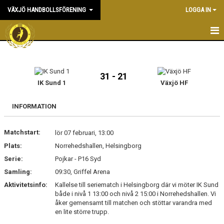
VÄXJÖ HANDBOLLSFÖRENING
LOGGA IN
HEM
NYHETER
31 - 21
IK Sund 1
Växjö HF
OM KLUBBEN
INFORMATION
KONTAKT & KANSLI
Matchstart:
lör 07 februari, 13:00
KALENDER
Plats:
Norrehedshallen, Helsingborg
Serie:
DOKUMENT
Pojkar - P16 Syd
Samling:
09:30, Griffel Arena
VÅRA LAG
Aktivitetsinfo:
Kallelse till seriematch i Helsingborg där vi möter IK Sund
både i nivå 1 13:00 och nivå 2 15:00 i Norrehedshallen. Vi
MATCHER
åker gemensamt till matchen och stöttar varandra med
en lite större trupp.