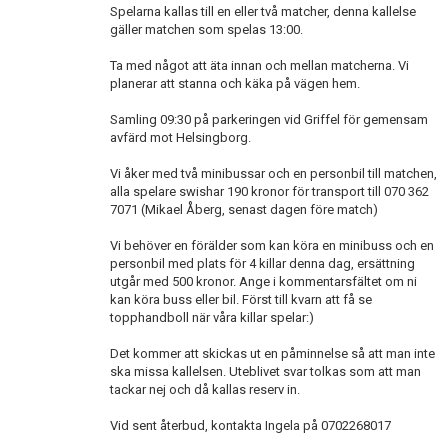
Spelarna kallas till en eller två matcher, denna kallelse
gäller matchen som spelas 13:00.
Ta med något att äta innan och mellan matcherna. Vi
planerar att stanna och käka på vägen hem.
Samling 09:30 på parkeringen vid Griffel för gemensam
avfärd mot Helsingborg.
Vi åker med två minibussar och en personbil till matchen,
alla spelare swishar 190 kronor för transport till 070 362
7071 (Mikael Åberg, senast dagen före match)
Vi behöver en förälder som kan köra en minibuss och en
personbil med plats för 4 killar denna dag, ersättning
utgår med 500 kronor. Ange i kommentarsfältet om ni
kan köra buss eller bil. Först till kvarn att få se
topphandboll när våra killar spelar:)
Det kommer att skickas ut en påminnelse så att man inte
ska missa kallelsen. Uteblivet svar tolkas som att man
tackar nej och då kallas reserv in.
Vid sent återbud, kontakta Ingela på 0702268017