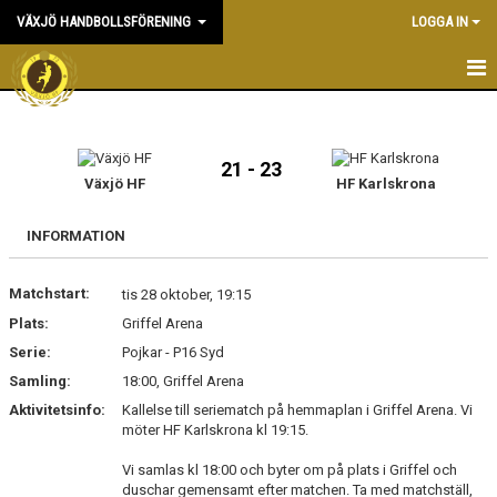
VÄXJÖ HANDBOLLSFÖRENING
LOGGA IN
HEM
NYHETER
21 - 23
Växjö HF
HF Karlskrona
OM KLUBBEN
INFORMATION
KONTAKT & KANSLI
Matchstart:
tis 28 oktober, 19:15
KALENDER
Plats:
Griffel Arena
Serie:
DOKUMENT
Pojkar - P16 Syd
Samling:
18:00, Griffel Arena
VÅRA LAG
Aktivitetsinfo:
Kallelse till seriematch på hemmaplan i Griffel Arena. Vi
möter HF Karlskrona kl 19:15.
MATCHER
Vi samlas kl 18:00 och byter om på plats i Griffel och
duschar gemensamt efter matchen. Ta med matchställ,