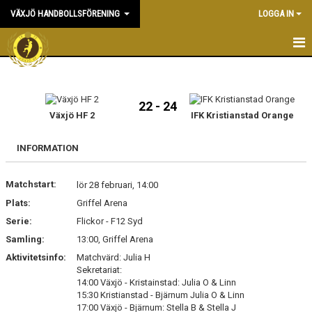
VÄXJÖ HANDBOLLSFÖRENING
LOGGA IN
HEM
NYHETER
22 - 24
Växjö HF 2
IFK Kristianstad Orange
OM KLUBBEN
INFORMATION
KONTAKT & KANSLI
Matchstart:
lör 28 februari, 14:00
KALENDER
Plats:
Griffel Arena
Serie:
DOKUMENT
Flickor - F12 Syd
Samling:
13:00, Griffel Arena
VÅRA LAG
Aktivitetsinfo:
Matchvärd: Julia H
Sekretariat:
MATCHER
14:00 Växjö - Kristainstad: Julia O & Linn
15:30 Kristianstad - Bjärnum Julia O & Linn
17:00 Växjö - Bjärnum: Stella B & Stella J