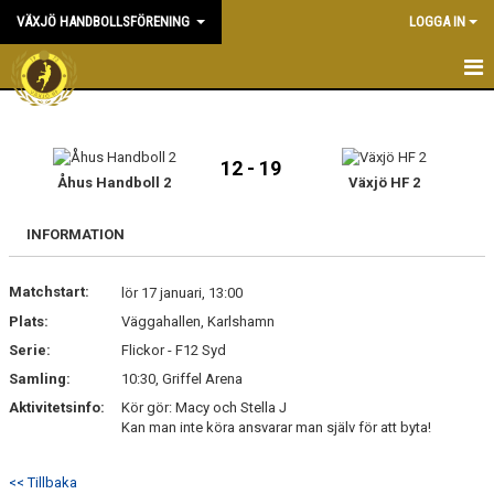
VÄXJÖ HANDBOLLSFÖRENING
LOGGA IN
HEM
NYHETER
12 - 19
Åhus Handboll 2
Växjö HF 2
OM KLUBBEN
INFORMATION
KONTAKT & KANSLI
Matchstart:
lör 17 januari, 13:00
KALENDER
Plats:
Väggahallen, Karlshamn
Serie:
DOKUMENT
Flickor - F12 Syd
Samling:
10:30, Griffel Arena
VÅRA LAG
Aktivitetsinfo:
Kör gör: Macy och Stella J
Kan man inte köra ansvarar man själv för att byta!
MATCHER
<< Tillbaka