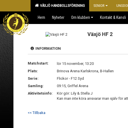
VÄXJÖ HANDBOLLSFÖRENING
SENIOR
UNGDO
Hem
Nyheter
Om klubben
Kontakt & Kansli
Växjö HF 2
INFORMATION
Matchstart:
lör 15 november, 13:20
Plats:
Brinova Arena Karlskrona, B-Hallen
Serie:
Flickor - F12 Syd
Samling:
09:15, Griffel Arena
Aktivitetsinfo:
Kör gör: Lily & Stella J
Kan man inte köra ansvarar man själv för at
<< Tillbaka