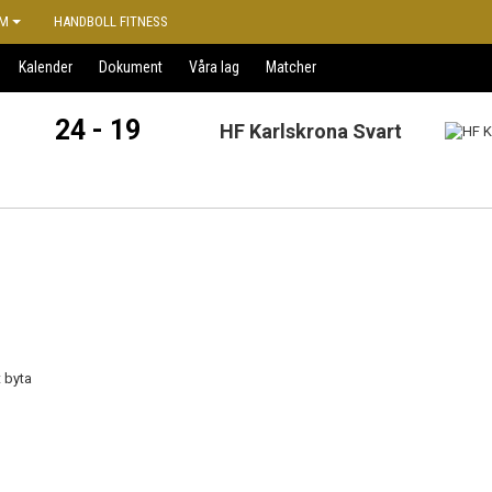
M
HANDBOLL FITNESS
Kalender
Dokument
Våra lag
Matcher
24 - 19
HF Karlskrona Svart
t byta