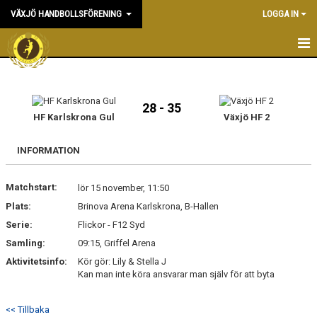
VÄXJÖ HANDBOLLSFÖRENING
LOGGA IN
HEM
NYHETER
28 - 35
HF Karlskrona Gul
Växjö HF 2
OM KLUBBEN
INFORMATION
KONTAKT & KANSLI
Matchstart:
lör 15 november, 11:50
KALENDER
Plats:
Brinova Arena Karlskrona, B-Hallen
Serie:
DOKUMENT
Flickor - F12 Syd
Samling:
09:15, Griffel Arena
VÅRA LAG
Aktivitetsinfo:
Kör gör: Lily & Stella J
Kan man inte köra ansvarar man själv för att byta
MATCHER
<< Tillbaka