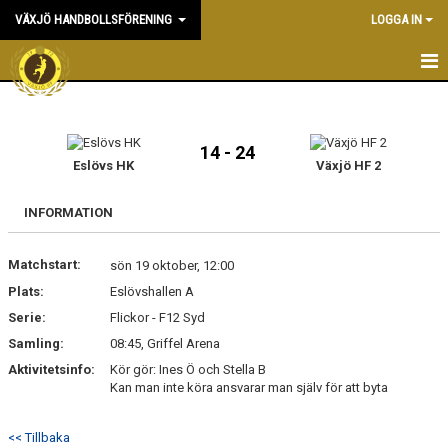
VÄXJÖ HANDBOLLSFÖRENING
LOGGA IN
HEM
NYHETER
14 - 24
Eslövs HK
Växjö HF 2
OM KLUBBEN
INFORMATION
KONTAKT & KANSLI
Matchstart:
sön 19 oktober, 12:00
KALENDER
Plats:
Eslövshallen A
Serie:
DOKUMENT
Flickor - F12 Syd
Samling:
08:45, Griffel Arena
VÅRA LAG
Aktivitetsinfo:
Kör gör: Ines Ö och Stella B
Kan man inte köra ansvarar man själv för att byta
MATCHER
<< Tillbaka