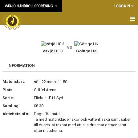
VÄXJÖ HANDBOLLSFÖRENING
LOGGA IN
HEM
NYHETER
vs
Växjö HF 3
Göinge HK
OM KLUBBEN
INFORMATION
KONTAKT & KANSLI
Matchstart:
sön 22 mars, 11:50
KALENDER
Plats:
Griffel Arena
Serie:
DOKUMENT
Flickor - F11 Syd
Samling:
08:30
VÅRA LAG
Aktivitetsinfo:
Dags för match!
Ta med matchkläder, skor och vattenflaska samt saker
MATCHER
till dusch. Vi räknar med att alla duschar gemensamt
efter matcherna.