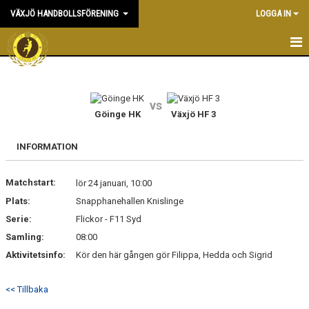
VÄXJÖ HANDBOLLSFÖRENING
LOGGA IN
HEM
NYHETER
vs
Göinge HK
Växjö HF 3
OM KLUBBEN
INFORMATION
KONTAKT & KANSLI
Matchstart:
lör 24 januari, 10:00
KALENDER
Plats:
Snapphanehallen Knislinge
Serie:
DOKUMENT
Flickor - F11 Syd
Samling:
08:00
VÅRA LAG
Aktivitetsinfo:
Kör den här gången gör Filippa, Hedda och Sigrid
MATCHER
<< Tillbaka