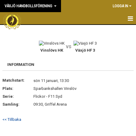
VÄXJÖ HANDBOLLSFÖRENING
LOGGA IN
HEM
NYHETER
vs
Vinslövs HK
Växjö HF 3
OM KLUBBEN
INFORMATION
KONTAKT & KANSLI
Matchstart:
sön 11 januari, 13:30
KALENDER
Plats:
Sparbankshallen Vinslöv
Serie:
DOKUMENT
Flickor - F11 Syd
Samling:
09:30, Griffel Arena
VÅRA LAG
<< Tillbaka
MATCHER