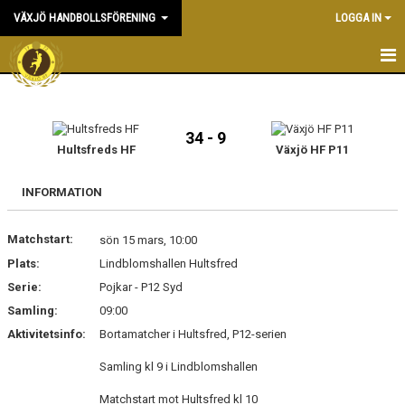
VÄXJÖ HANDBOLLSFÖRENING
LOGGA IN
HEM
NYHETER
34 - 9
Hultsfreds HF
Växjö HF P11
OM KLUBBEN
INFORMATION
KONTAKT & KANSLI
Matchstart:
sön 15 mars, 10:00
KALENDER
Plats:
Lindblomshallen Hultsfred
Serie:
DOKUMENT
Pojkar - P12 Syd
Samling:
09:00
VÅRA LAG
Aktivitetsinfo:
Bortamatcher i Hultsfred, P12-serien
MATCHER
Samling kl 9 i Lindblomshallen
Matchstart mot Hultsfred kl 10