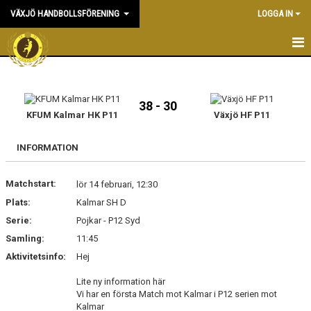
VÄXJÖ HANDBOLLSFÖRENING
LOGGA IN
HEM
NYHETER
38 - 30
KFUM Kalmar HK P11
Växjö HF P11
OM KLUBBEN
INFORMATION
KONTAKT & KANSLI
Matchstart:
lör 14 februari, 12:30
KALENDER
Plats:
Kalmar SH D
Serie:
DOKUMENT
Pojkar - P12 Syd
Samling:
11:45
VÅRA LAG
Aktivitetsinfo:
Hej
MATCHER
Lite ny information här
Vi har en första Match mot Kalmar i P12 serien mot
Kalmar