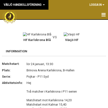
VÄXJÖ HANDBOLLSFÖRENING
LOGGA IN
HEM
NYHETER
vs
HF Karlskrona Blå
Växjö HF
OM KLUBBEN
INFORMATION
KONTAKT & KANSLI
Matchstart:
lör 24 januari, 13:30
KALENDER
Plats:
Brinova Arena Karlskrona, B-Hallen
Serie:
DOKUMENT
Pojkar - P11 Syd
Aktivitetsinfo:
Hej
VÅRA LAG
Två matcher i Karlskrona i P11 serien
MATCHER
Matchstart mot Karlskrona 14,20
Matchstart mot Kalmar 15,40