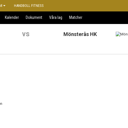
M
HANDBOLL FITNESS
Kalender
Dokument
Våra lag
Matcher
vs
Mönsterås HK
en