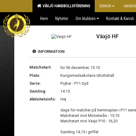
VÄXJÖ HANDBOLLSFÖRENING
SENIOR
UNGDO
Hem
Nyheter
Om klubben
Kontakt & Kansli
Växjö HF
INFORMATION
Matchstart:
lör 06 december, 15:10
Plats:
Kungsmadsskolans Idrottshall
Serie:
Pojkar - P11 Syd
Samling:
14:15
Aktivitetsinfo:
Hej
dags för matcher på hemmaplan i P11 seri
Matchstart mot Mönsterås - 15,10
Matchstart mot Växjö P10 - 16,20
Samling 14,15 i griffel