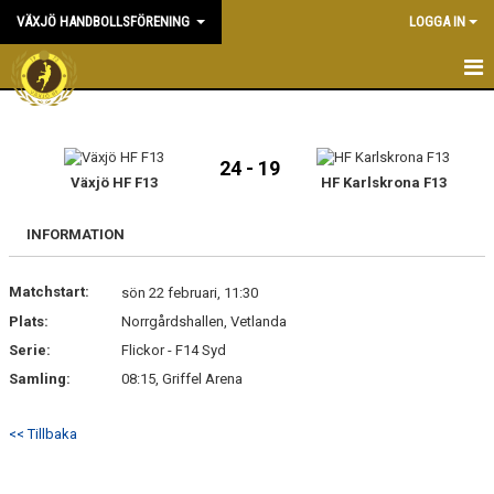
VÄXJÖ HANDBOLLSFÖRENING
LOGGA IN
HEM
NYHETER
24 - 19
Växjö HF F13
HF Karlskrona F13
OM KLUBBEN
INFORMATION
KONTAKT & KANSLI
Matchstart:
sön 22 februari, 11:30
KALENDER
Plats:
Norrgårdshallen, Vetlanda
Serie:
DOKUMENT
Flickor - F14 Syd
Samling:
08:15, Griffel Arena
VÅRA LAG
<< Tillbaka
MATCHER