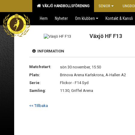
VÄXJÖ HANDBOLLSFÖRENING
SENIOR
UNGDO
Hem
Nyheter
Om klubben
Kontakt & Kansli
Växjö HF F13
INFORMATION
Matchstart:
sön 30 november, 15:50
Plats:
Brinova Arena Karlskrona, A-Hallen A2
Serie:
Flickor - F14 Syd
Samling:
11:30, Griffel Arena
<< Tillbaka